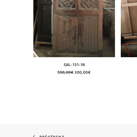
SAL-131-18
590,00
€
300,00
€