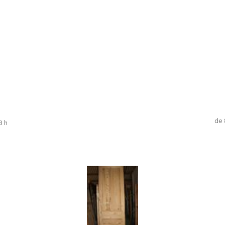
de 
8 h