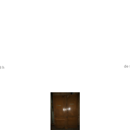
de 
8 h