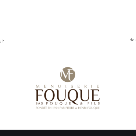
de 
8 h