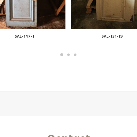
VOIR
VOIR
SAL-147-1
SAL-131-19