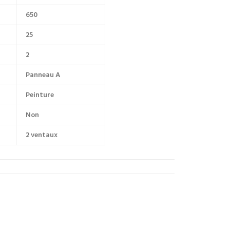
650
25
2
Panneau A
Peinture
Non
2 ventaux