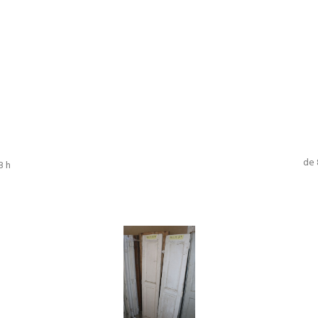
de 
8 h